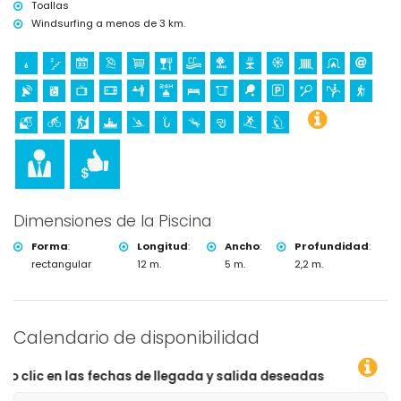
Toallas
de la villa)
Windsurfing a menos de 3 km.
escalada (dentro de 25 kilómetros de la villa)
Dimensiones de la Piscina
Forma
:
Longitud
:
Ancho
:
Profundidad
:
rectangular
12 m.
5 m.
2,2 m.
Calendario de disponibilidad
fechas de llegada y salida deseadas!