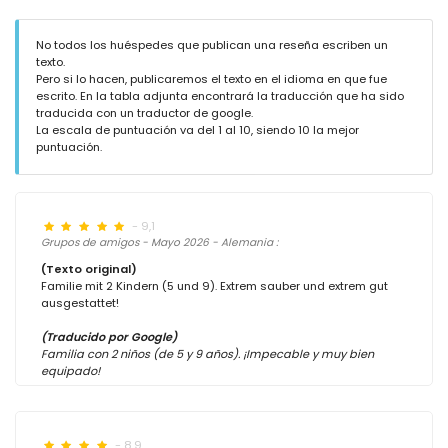
No todos los huéspedes que publican una reseña escriben un
texto.
Pero si lo hacen, publicaremos el texto en el idioma en que fue
escrito. En la tabla adjunta encontrará la traducción que ha sido
traducida con un traductor de google.
La escala de puntuación va del 1 al 10, siendo 10 la mejor
puntuación.
- 9,1
Grupos de amigos - Mayo 2026 - Alemania :
(Texto original)
Familie mit 2 Kindern (5 und 9). Extrem sauber und extrem gut
ausgestattet!
(Traducido por Google)
Familia con 2 niños (de 5 y 9 años). ¡Impecable y muy bien
equipado!
- 8,9