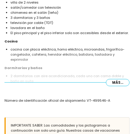
villa de 2 niveles
salón/comedor con televisión
chimenea en el salón (leña)
3 dormitorios y 3 baños
televisión por cable (TDT)
lavadora en el baño
El piso principal y el piso inferior solo son accesibles desde el exterior.
Cocina
cocina con placa eléctrica, horno eléctrico, microondas, frigorífico-
congelador, cafetera, hervidor eléctrico, batidora, tostadora y
exprimidor
Dormitorios y baños
2 dormitorios con aire acondicionado, cada uno con cama doble y
baño en suite
MÁS...
dormitorio con aire acondicionado con 2 camas individuales (de 190
por 90 cm) y ventilador
2 baños en suite, cada uno con lavabo individual, ducha y WC
Número de identificación oficial de alojamiento: VT-499546-A
baño con lavabo individual, combinación bañera/ducha, bidet y WC
Exterior de la villa
parcela vallada
piscina privada de 12m x 5m y 2.2m de profundidad
IMPORTANTE SABER: Las comodidades y los pictogramas a
jardín con gravilla, árboles y mobiliario de jardín con tumbonas
continuación son solo una guía. Nuestras casas de vacaciones
3 terrazas, de las cuales 1 está cubierta