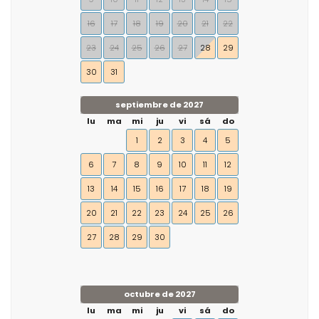
16
17
18
19
20
21
22
23
24
25
26
27
28
29
30
31
septiembre de 2027
lu
ma
mi
ju
vi
sá
do
1
2
3
4
5
6
7
8
9
10
11
12
13
14
15
16
17
18
19
20
21
22
23
24
25
26
27
28
29
30
octubre de 2027
lu
ma
mi
ju
vi
sá
do