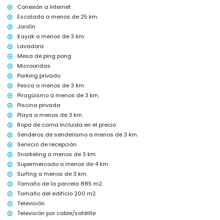
Conexión a Internet
servicio de recepción y servicio de emergencia 24 horas
tenis de mesa
Escalada a menos de 25 km.
calefacción central y aire acondicionado
Jardín
Kayak a menos de 3 km.
Instalaciones y servicios con costo extra
Lavadora
cama extra y cuna/cama para niños (a demanda)
Mesa de ping pong
Microondas
Entretenimiento y actividades de ocio para sus vacaciones en
Benitachell, Costa Blanca
Parking privado
Pesca a menos de 3 km.
bar (dentro de 5 kilómetros de la casa)
Piragüismo a menos de 3 km.
Lugares de interés y cultura en Benitachell, Costa Blanca
Piscina privada
edificio arquitectónico (Pueblo Histórico, Benitachell), lugar histórico
Playa a menos de 3 km.
(Pueblo Histórico y Benitachell) (dentro de 5 kilómetros del
Ropa de cama incluida en el precio
alojamiento)
Senderos de senderismo a menos de 3 km.
museo (Pueblo Histórico, Jávea), iglesia (Parroquia de Santa Mª
Servicio de recepción
Magdalena, Benitachell), castillo (Castell de Teulada-Moraira), ruina
Snorkeling a menos de 3 km.
(Torre del Cap d'Or) y monumento (Castell de Teulada-Moraira)
Supermercado a menos de 4 km.
(dentro de 10 kilómetros del alojamiento)
Surfing a menos de 3 km.
Deportes
Tamaño de la parcela 885 m2.
tenis, equitación, senderismo, ciclismo de montaña, ciclismo,
Tamaño del edificio 200 m2.
piragüismo, kayak, pesca, buceo, esnórquel, surf y windsurf (dentro de
Televisión
5 kilómetros de la villa)
Televisión por cable/satélite
golf (Club de Golf Jávea) y esquí acuático (dentro de 10 kilómetros