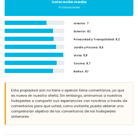
Valoración media
9 Valoraciones
Interior
: 7
Exterior
: 8,1
Privacidad y Tranquilidad
: 8,2
Jardín y Piscina
: 8,6
Vista
: 9,8
Cocina
: 8,7
Baños
: 8,1
Esta propiedad aún no tiene o apenas tiene comentarios, ya que
es nueva en nuestra oferta. Sin embargo, animamos a nuestros
huéspedes a compartir sus experiencias con nosotros a través de
comentarios para que usted, como visitante, pueda obtener una
comprensión objetiva de los comentarios de los huéspedes
anteriores.