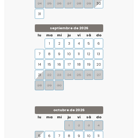
24
25
26
27
28
29
30
31
septiembre de 2026
lu
ma
mi
ju
vi
sá
do
1
2
3
4
5
6
7
8
9
10
11
12
13
14
15
16
17
18
19
20
21
22
23
24
25
26
27
28
29
30
octubre de 2026
lu
ma
mi
ju
vi
sá
do
1
2
3
4
5
6
7
8
9
10
11