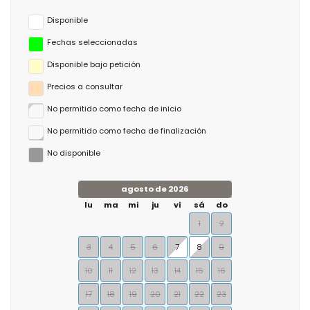
Disponible
Fechas seleccionadas
Disponible bajo petición
Precios a consultar
No permitido como fecha de inicio
No permitido como fecha de finalización
No disponible
agosto de 2026
lu
ma
mi
ju
vi
sá
do
1
2
3
4
5
6
7
8
9
10
11
12
13
14
15
16
17
18
19
20
21
22
23