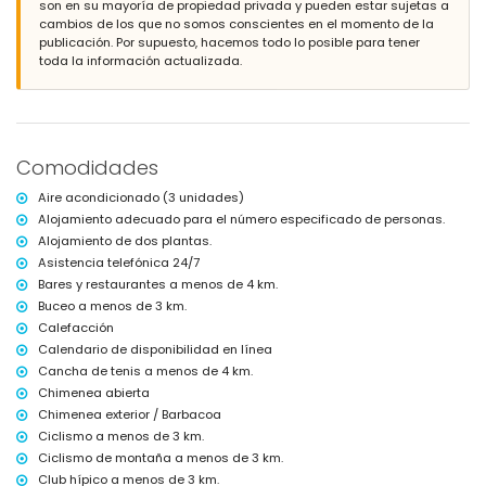
son en su mayoría de propiedad privada y pueden estar sujetas a
barbacoa
cambios de los que no somos conscientes en el momento de la
ducha exterior
publicación. Por supuesto, hacemos todo lo posible para tener
zona de estar y comedor exterior
toda la información actualizada.
espacio de aparcamiento privado cubierto
Más información
pueblo más cercano: Poble Nou de Benitachell (dentro de 3 kilómetros
de la villa)
Comodidades
orilla o ribera más cercana: Mediterráneo (dentro de 3 kilómetros de
la villa)
Aire acondicionado (3 unidades)
playa más cercana: Cala Moraig (dentro de 3 kilómetros de la villa)
Alojamiento adecuado para el número especificado de personas.
puerto más cercano: El Portet, Moraira (dentro de 10 kilómetros de la
Alojamiento de dos plantas.
villa)
parque más cercano: Circle Park, Moraira (dentro de 10 kilómetros de
Asistencia telefónica 24/7
la villa)
Bares y restaurantes a menos de 4 km.
aeropuerto más cercano: Alicante (dentro de 100 kilómetros de la
Buceo a menos de 3 km.
villa)
Calefacción
segundo aeropuerto más cercano: Valencia (> 100 kilómetros)
Calendario de disponibilidad en línea
no se admiten mascotas
El alojamiento es muy adecuado para familias con niños
Cancha de tenis a menos de 4 km.
Chimenea abierta
Instalaciones y servicios incluidos en el precio del alquiler de la
Chimenea exterior / Barbacoa
villa
Ciclismo a menos de 3 km.
internet (WiFi)
Ciclismo de montaña a menos de 3 km.
plancha y tabla de planchar
Club hípico a menos de 3 km.
ropa de cama y toallas