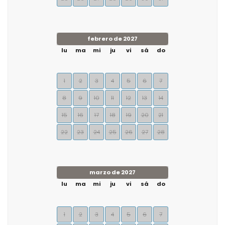
febrero de 2027
lu
ma
mi
ju
vi
sá
do
1
2
3
4
5
6
7
8
9
10
11
12
13
14
15
16
17
18
19
20
21
22
23
24
25
26
27
28
marzo de 2027
lu
ma
mi
ju
vi
sá
do
1
2
3
4
5
6
7