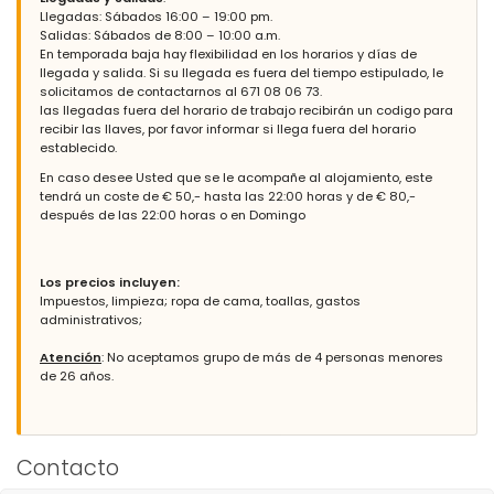
pueda necesitar para su estadía. Definitivamente lo
Llegadas: Sábados 16:00 – 19:00 pm.
recomendaría.
Salidas: Sábados de 8:00 – 10:00 a.m.
En temporada baja hay flexibilidad en los horarios y días de
llegada y salida. Si su llegada es fuera del tiempo estipulado, le
solicitamos de contactarnos al 671 08 06 73.
las llegadas fuera del horario de trabajo recibirán un codigo para
- 9,9
recibir las llaves, por favor informar si llega fuera del horario
Parejas mayores - Mayo 2022 - Alemania :
establecido.
(Texto original)
En caso desee Usted que se le acompañe al alojamiento, este
Geniessen Sie den Urlaub in einer der schönsten und
tendrá un coste de € 50,- hasta las 22:00 horas y de € 80,-
modernsten Häuser an der Costa Brava die wir bisher im Urlaub
después de las 22:00 horas o en Domingo
geniessen durften.
(Traducido por Google)
Disfruta de las vacaciones en una de las casas más bonitas y
Los precios incluyen:
modernas de la Costa Brava que hemos podido disfrutar en
Impuestos, limpieza; ropa de cama, toallas, gastos
vacaciones hasta el momento.
administrativos;
Atención
: No aceptamos grupo de más de 4 personas menores
de 26 años.
- 8,3
Familias con niños mayores - Julio 2021 - Francia :
(Texto original)
Belle villa avec de fonctionnalités de très bon niveau. Le service
Contacto
de ALquileres est de très belle qualité. Pour les amateurs de