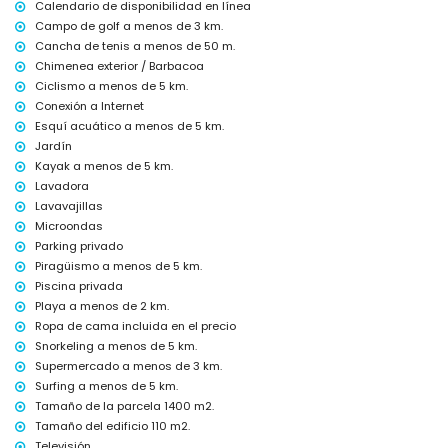
Calendario de disponibilidad en línea
teatro y discoteca (dentro de 5 kilómetros de la casa)
Campo de golf a menos de 3 km.
parque temático (Terra Mítica) (dentro de 10 kilómetros de la casa)
Cancha de tenis a menos de 50 m.
Chimenea exterior / Barbacoa
Deportes
Ciclismo a menos de 5 km.
tenis (dentro de 1000 metros de la villa)
Conexión a Internet
golf (San Jaime), ciclismo, piragüismo, kayak, buceo, esnórquel, surf,
Esquí acuático a menos de 5 km.
windsurf y esquí acuático (dentro de 5 kilómetros de la villa)
Jardín
paseo a caballo y senderismo (dentro de 10 kilómetros de la villa)
Kayak a menos de 5 km.
Lavadora
Lavavajillas
Microondas
Parking privado
Piragüismo a menos de 5 km.
Piscina privada
Playa a menos de 2 km.
Ropa de cama incluida en el precio
Snorkeling a menos de 5 km.
Supermercado a menos de 3 km.
Surfing a menos de 5 km.
Tamaño de la parcela 1400 m2.
Tamaño del edificio 110 m2.
Televisión