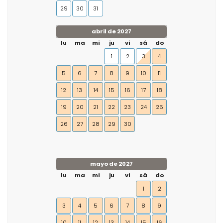
29
30
31
abril de 2027
lu
ma
mi
ju
vi
sá
do
1
2
3
4
5
6
7
8
9
10
11
12
13
14
15
16
17
18
19
20
21
22
23
24
25
26
27
28
29
30
mayo de 2027
lu
ma
mi
ju
vi
sá
do
1
2
3
4
5
6
7
8
9
10
11
12
13
14
15
16