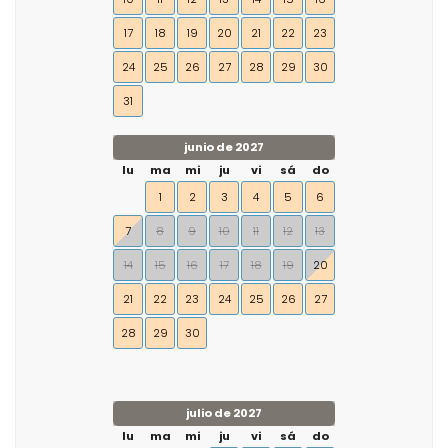
17
18
19
20
21
22
23
24
25
26
27
28
29
30
31
junio de 2027
lu
ma
mi
ju
vi
sá
do
1
2
3
4
5
6
7
8
9
10
11
12
13
14
15
16
17
18
19
20
21
22
23
24
25
26
27
28
29
30
julio de 2027
lu
ma
mi
ju
vi
sá
do