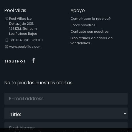
Pool Villas
Apoyo
Pool Villas b.v.
Como hacer la reserva?
Deltazijde 20B,
Sobre nosotros
1261ZM, Blaricum
Contacte con nosotros
Los Países Bajos
Propietarios de casas de
Tel: +34 960 628 101
vacaciones
www.poolvillas.com
Visit our Facebook page
SÍGUENOS
No te pierdas nuestras ofertas
Title: