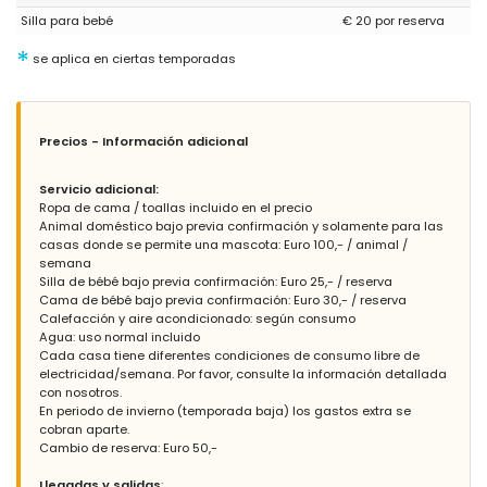
Respuesta del Administrador:
This has been due to the fact
Silla para bebé
€ 20 por reserva
that the outgoing air / condensation tube was stuck. It has been
repaired. Thank you very much for your comment.
*
se aplica en ciertas temporadas
Respuesta del Administrador (Traducido por Google):
Esto ha sido debido a que el tubo de salida de
aire/condensación estaba atascado. Ha sido reparado. Muchas
gracias por tu comentario.
Precios - Información adicional
Servicio adicional:
Ropa de cama / toallas incluido en el precio
- 9,9
Animal doméstico bajo previa confirmación y solamente para las
Familias con niños pequeños - Septiembre 2022 - Reino Unido :
casas donde se permite una mascota: Euro 100,- / animal /
(Texto original)
semana
Beautiful villa in lovely quiet area with amazing views. Villa was
Silla de bébé bajo previa confirmación: Euro 25,- / reserva
very clean, high quality with everything you could possibly need
Cama de bébé bajo previa confirmación: Euro 30,- / reserva
for your stay. Would definitely recommend.
Calefacción y aire acondicionado: según consumo
Couldn't fault the villa at all, it was beautiful, perfectly clean and
Agua: uso normal incluido
had everything we could possibly need. The only very minor
Cada casa tiene diferentes condiciones de consumo libre de
negative for us was that the pool was very deep all over so not
electricidad/semana. Por favor, consulte la información detallada
ideal for our young child. But this wouldn't stop us returning, we
con nosotros.
had a great time. Great service from Alquileres Villamar too.
En periodo de invierno (temporada baja) los gastos extra se
cobran aparte.
(Traducido por Google)
Cambio de reserva: Euro 50,-
Preciosa villa en preciosa zona tranquila con impresionantes
vistas. Villa estaba muy limpia, de alta calidad con todo lo que
Llegadas y salidas
: