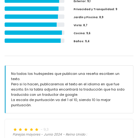
Exterior
: 9,1
Privacidad y Tranquilidad
: 9
Jardín y Piscina
: 8,9
Vista
: 8,7
Cocina
: 9,6
Baños
: 9,4
No todos los huéspedes que publican una reseña escriben un
texto.
Pero si lo hacen, publicaremos el texto en el idioma en que fue
escrito. En la tabla adjunta encontrará la traducción que ha sido
traducida con un traductor de google.
La escala de puntuación va del 1 al 10, siendo 10 la mejor
puntuación.
- 9,3
Parejas mayores - Junio 2024 - Reino Unido :