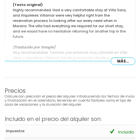
(Texto original)
Highly recommended. Had a very comfortable stay at Villa Sara,
and Alquileres Villamar were very helpful right from the
reservation process to looking after our every need when in
Moraira. The villa had everything we required for our short stay,
and we would have no hesitation returning for another trip in the
future.
(Traducido por Google)
Muy recomendable. Tuvimos una estancia muy cómoda en Villa
Sara, y Alquileres Villamar fue de gran ayuda desde el proceso
MÁS...
de reserva hasta atender todas nuestras necesidades cuando
estuve en Moraira. La villa tenía todo lo que necesitábamos
para nuestra corta estadía y no dudaríamos en volver para otro
viaje en el futuro.
Precios
Calcule con precisión el precio del alquiler introduciendo las fechas de inicio
y finalización en el calendario, teniendo en cuenta factores como el tipo de
- 9,6
casa de vacaciones y la duración del alquiler.
Parejas mayores - Mayo 2024 - Alemania :
(Texto original)
Incluido en el precio del alquiler son:
Eines der schönsten Immobilien in Moreira. Wir verbringen gerne
in diesem Haus unseren Urlaub. Sehr gute Ausstattung. Es fehlt
Impuestos
im Küchenbereich an nichts. Sehr gut ausgestattet
Incluido
Schlafzimmer und sehr saubere Badezimmer. Haus liegt