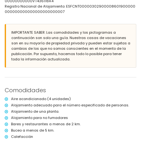
00000000000VT436118A4
Registro Nacional de Alojamiento: ESFCNT00000302900008601900000
Más información
000000000000000000000007
pueblo más cercano: Moraira (dentro de 5 kilómetros de la villa)
orilla o costa más cercana: Mar Mediterráneo (dentro de 2 kilómetros
de la villa)
IMPORTANTE SABER: Las comodidades y los pictogramas a
playa más cercana: Cala Abogat (dentro de 2 kilómetros de la villa)
continuación son solo una guía. Nuestras casas de vacaciones
puerto más cercano: Portet Moraira (dentro de 5 kilómetros de la villa)
son en su mayoría de propiedad privada y pueden estar sujetas a
aeropuerto más cercano: Alicante (dentro de 100 kilómetros de la
cambios de los que no somos conscientes en el momento de la
villa)
publicación. Por supuesto, hacemos todo lo posible para tener
segundo aeropuerto más cercano: Valencia (más de 100 kilómetros)
toda la información actualizada.
no se permite fumar
no se permiten mascotas
el alojamiento es muy adecuado para familias con niños
Instalaciones y servicios incluidos en el precio de alquiler de la
villa
Comodidades
internet (WiFi)
aspiradora y plancha con tabla de planchar
Aire acondicionado (4 unidades)
ropa de cama y toallas
Alojamiento adecuado para el número especificado de personas.
pista de tenis
Alojamiento de una planta.
Alojamiento para no fumadores
Instalaciones y servicios con cargo adicional
Bares y restaurantes a menos de 2 km.
calefacción central y aire acondicionado
Buceo a menos de 5 km.
Entretenimiento y actividades de ocio para sus vacaciones en
Calefacción
Benissa, Costa Blanca