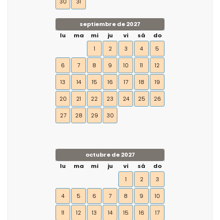
30
31
septiembre de 2027
lu
ma
mi
ju
vi
sá
do
1
2
3
4
5
6
7
8
9
10
11
12
13
14
15
16
17
18
19
20
21
22
23
24
25
26
27
28
29
30
octubre de 2027
lu
ma
mi
ju
vi
sá
do
1
2
3
4
5
6
7
8
9
10
11
12
13
14
15
16
17