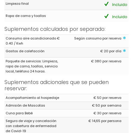
zwischen Calpe und Moreira und ein Fahrzeug ist notwendig um
Limpieza final
Incluido
entweder in die Stadt oder zum Strand zu kommen. Das ist
jedoch bei den meisten Miethäuser der Fall.
Ropa de cama y toallas
Incluido
(Traducido por Google)
Una de las propiedades más bonitas de Moreira. Nos gusta
Suplementos calculados por separado:
pasar nuestras vacaciones en esta casa. Muy buenas
*
instalaciones. No falta nada en la zona de la cocina.
Consumo aire acondicionado €
Según consumo por reserva
Habitaciones muy bien equipadas y baños muy limpios. La
0.40 / Kwh
casa está situada entre Calpe y Moreira y es necesario un
*
Gastos de calefacción
€ 20 por día
vehículo para llegar al pueblo o a la playa. Sin embargo, este es
el caso de la mayoría de las casas de alquiler.
Paquete de servicios: Limpieza,
€ 380 por reserva
ropa de cama, toallas, servicio
local, teléfono 24 horas.
- 9,0
Suplementos adicionales que se pueden
Parejas mayores - Febrero 2023 - Bélgica :
reservar:
(Texto original)
during the night, turn off the heating/airco due to noise pollution
Acompañamiento al hospedaje
€ 50 por reserva
Admisión de Mascotas
€ 50 por semana
(Traducido por Google)
durante la noche, apague la calefacción/aire acondicionado
Cuna para Bebé
€ 30 por reserva
debido a la contaminación acústica
Seguro de viaje y cancelación
€ 14,65 por persona
con cobertura de enfermedad
de Covid-19