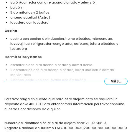
salón/comedor con aire acondicionado y televisión
balcón
3 dormitorios y 2 baños
antena satelital (Astra)
lavadero con lavadora
Cocina
cocina con cocina de inducción, horno eléctrico, microondas,
lavavajillas, refrigerador-congelador, cafetera, tetera eléctrica y
tostadora
Dormitorios y baños
dormitorio con aire acondicionado y cama doble
2 dormitorios con aire acondicionado, cada uno con 2 camas
individuales
2 baños, cada uno con lavabo doble y ducha
MÁS...
Exterior de la villa
amplio y cerrado terreno
Por favor tenga en cuenta que para este alojamiento se requiere un
piscina privada de 10m x 4m
depósito de € 400,00. Para obtener más información por favor consulte
jardín con grava, árboles y mobiliario de jardín con tumbonas
nuestras condiciones de alquiler.
3 terrazas, de las cuales 1 está cubierta
barbacoa
ducha exterior
Número de identificación oficial de alojamiento: VT-436118-A
zona de estar exterior y zona de comedor exterior
Registro Nacional de Turismo: ESFCTU00000302900008601900000000
plaza de aparcamiento cubierta privada