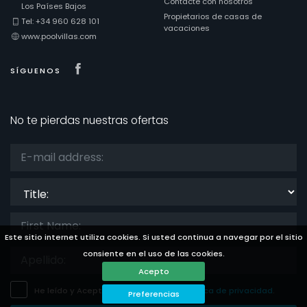
Contacte con nosotros
Los Países Bajos
Propietarios de casas de
Tel: +34 960 628 101
vacaciones
www.poolvillas.com
Visit our Facebook page
SÍGUENOS
No te pierdas nuestras ofertas
Title:
Este sitio internet utiliza cookies. Si usted continua a navegar por el sitio
consiente en el uso de las cookies.
Acepto
He leído y Acepto
el aviso legal
y
la politica de privacidad
.
Preferencias