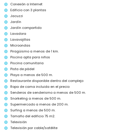
alquiler
Conexión a Internet
internet (WiFi)
Edificio con 3 plantas
aspiradora, plancha y tabla de planchar
Jacuzzi
ropa de cama y toallas
Jardín
servicio de emergencia las 24 horas
Jardín compartido
calefacción por aire
Lavadora
Servicios e instalaciones comunitarias incluidos en el precio del
Lavavajillas
alquiler
Microondas
Piragüismo a menos de 1 km.
jacuzzi exterior
Piscina apta para niños
Servicios e instalaciones privadas con cargo adicional
Piscina comunitaria
servicio de transporte al aeropuerto
Pista de pádel
Playa a menos de 500 m.
Servicios / instalaciones comunitarias con cargo adicional
Restaurante disponible dentro del complejo
zona de fitness, pista de tenis y pista de pádel
Ropa de cama incluida en el precio
Entretenimiento y actividades de ocio para sus vacaciones en San
Senderos de senderismo a menos de 500 m.
Juan de los Terreros, Andalucía
Snorkeling a menos de 500 m.
Supermercado a menos de 200 m.
bar (a menos de 500 metros de la casa)
paseo marítimo (a menos de 1000 metros de la casa)
Surfing a menos de 500 m.
parque acuático (Agua Vera) (a menos de 10 kilómetros de la casa)
Tamaño del edificio 75 m2.
Televisión
Lugares de interés y cultura en San Juan de los Terreros,
Televisión por cable/satélite
Andalucía