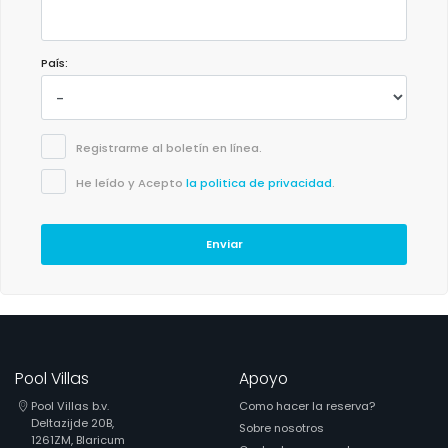
País:
Registrarme al boletín en línea.
He leído y Acepto
la politica de privacidad
.
Enviar
Pool Villas
Apoyo
Pool Villas b.v.
Como hacer la reserva?
Deltazijde 20B,
Sobre nosotros
1261ZM, Blaricum