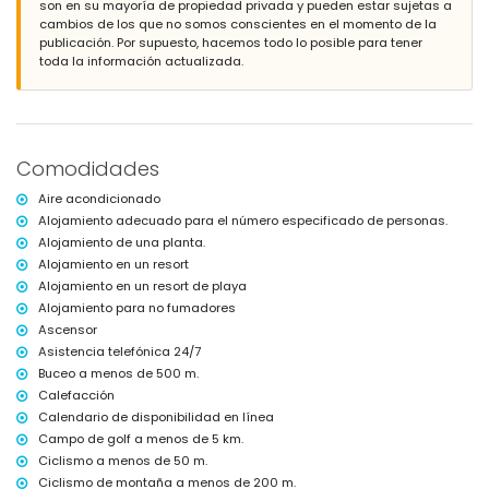
son en su mayoría de propiedad privada y pueden estar sujetas a
jardín comunitario con césped y árboles
cambios de los que no somos conscientes en el momento de la
parque infantil
publicación. Por supuesto, hacemos todo lo posible para tener
terraza cubierta
toda la información actualizada.
ducha exterior
área de estar exterior y área de comedor exterior
plaza de aparcamiento cubierta y cerrada comunitaria
Más información
Comodidades
pueblo más cercano: San Juan de los Terreros (a menos de 1000
metros del apartamento)
Aire acondicionado
costa o ribera más cercana a menos de 500 metros del apartamento
Alojamiento adecuado para el número especificado de personas.
playa más cercana a menos de 500 metros del apartamento
Alojamiento de una planta.
puerto más cercano: Villaricos (a menos de 10 kilómetros del
apartamento)
Alojamiento en un resort
aeropuerto más cercano: Almería/Murcia (a menos de 100 kilómetros
Alojamiento en un resort de playa
del apartamento)
Alojamiento para no fumadores
segundo aeropuerto más cercano: Alicante (> 100 kilómetros)
Ascensor
transporte público cercano: autobús a menos de 100 metros y tren a
Asistencia telefónica 24/7
menos de 15 kilómetros
no se permite fumar
Buceo a menos de 500 m.
no se permiten mascotas
Calefacción
El edificio donde se encuentra el alojamiento cuenta con ascensor.
Calendario de disponibilidad en línea
El alojamiento es muy adecuado para familias con niños, sesiones
Campo de golf a menos de 5 km.
fotográficas y sesiones de yoga.
Ciclismo a menos de 50 m.
Servicios e instalaciones privadas incluidos en el precio del
Ciclismo de montaña a menos de 200 m.