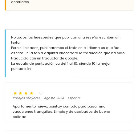
anteriores.
No todos los huéspedes que publican una reseña escriben un
texto.
Pero si lo hacen, publicaremos el texto en el idioma en que fue
escrito. En la tabla adjunta encontrará la traducción que ha sido
traducida con un traductor de google.
La escala de puntuación va del 1 al 10, siendo 10 la mejor
puntuación.
- 7,7
Parejas mayores - Agosto 2024 - España :
Apartamento nuevo, bonito,y cómodo para pasar una
vacaciones tranquilas. Limpio y de acabados de buena
calidad.