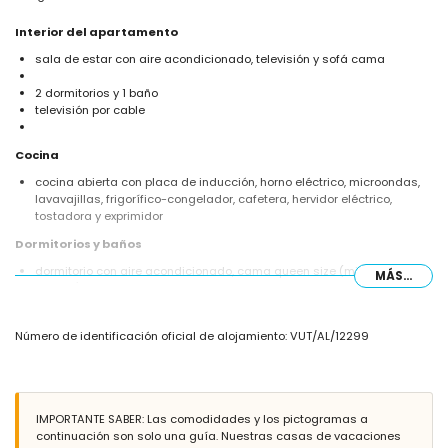
Interior del apartamento
sala de estar con aire acondicionado, televisión y sofá cama
2 dormitorios y 1 baño
televisión por cable
Cocina
cocina abierta con placa de inducción, horno eléctrico, microondas,
lavavajillas, frigorífico-congelador, cafetera, hervidor eléctrico,
tostadora y exprimidor
Dormitorios y baños
dormitorio con aire acondicionado, cama queen size (mide 200 por
MÁS...
160 cm) y baño en suite
dormitorio con aire acondicionado y 2 camas individuales (miden
200 por 80 cm)
Número de identificación oficial de alojamiento: VUT/AL/12299
baño en suite con lavabo individual, ducha, inodoro y secador de pelo
Exterior del apartamento
parcela cerrada
piscina comunitaria
IMPORTANTE SABER: Las comodidades y los pictogramas a
piscina para niños
continuación son solo una guía. Nuestras casas de vacaciones
jardín con grava y muebles de jardín con tumbonas