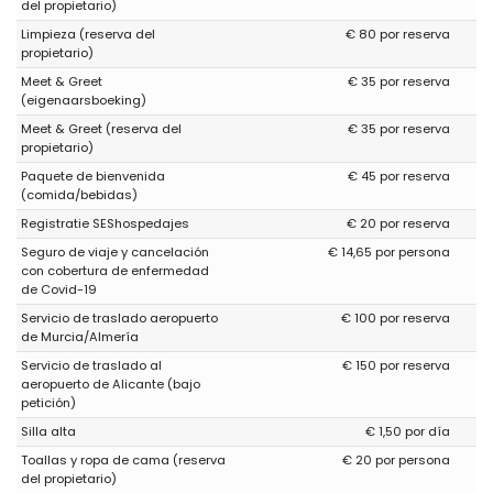
del propietario)
Limpieza (reserva del
€ 80 por reserva
propietario)
Meet & Greet
€ 35 por reserva
(eigenaarsboeking)
Meet & Greet (reserva del
€ 35 por reserva
propietario)
Paquete de bienvenida
€ 45 por reserva
(comida/bebidas)
Registratie SEShospedajes
€ 20 por reserva
Seguro de viaje y cancelación
€ 14,65 por persona
con cobertura de enfermedad
de Covid-19
Servicio de traslado aeropuerto
€ 100 por reserva
de Murcia/Almería
Servicio de traslado al
€ 150 por reserva
aeropuerto de Alicante (bajo
petición)
Silla alta
€ 1,50 por día
Toallas y ropa de cama (reserva
€ 20 por persona
del propietario)