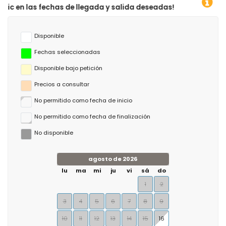
de llegada y salida deseadas!
Disponible
Fechas seleccionadas
Disponible bajo petición
Precios a consultar
No permitido como fecha de inicio
No permitido como fecha de finalización
No disponible
agosto de 2026
lu
ma
mi
ju
vi
sá
do
1
2
3
4
5
6
7
8
9
10
11
12
13
14
15
16